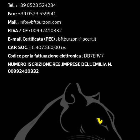
Tel. :
+39 0523 524234
Fax :
+39 0523 559941
Mail :
info@bftburzoni.com
P.IVA / CF :
00992410332
E-mail Certificata (PEC) :
bftburzoni@pcert.it
CAP. SOC. :
€ 407.560,00 i.v.
Codice per la fatturazione elettronica :
DB7ERV7
NUMERO ISCRIZIONE REG.IMPRESE DELL'EMILIA N.
00992410332