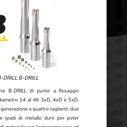
B-DRILL B-DRILL
rie B-DRILL di punte a fissaggio
diametro 14 al 46 3xD, 4xD e 5xD;
a generazione a quattro taglienti, due
e gradi di metallo duro per poter
ipi di materiale con la massima resa ed