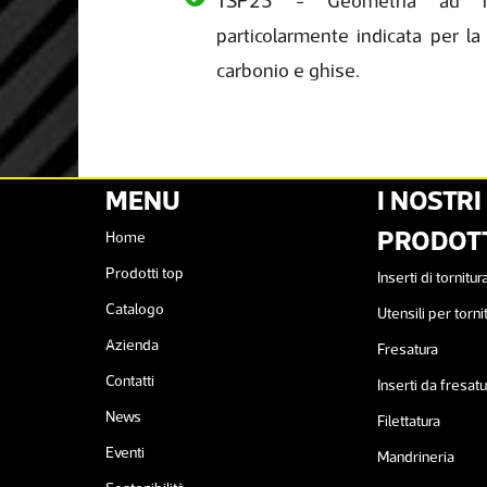
TSP25 - Geometria ad im
particolarmente indicata per la 
carbonio e ghise.
MENU
I NOSTRI
PRODOTT
Home
Prodotti top
Inserti di tornitur
Catalogo
Utensili per torni
Azienda
Fresatura
Contatti
Inserti da fresatu
News
Filettatura
Eventi
Mandrineria