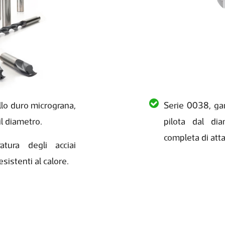
llo duro micrograna,
Serie 0038, ga
il diametro.
pilota dal di
completa di atta
tura degli acciai
esistenti al calore.