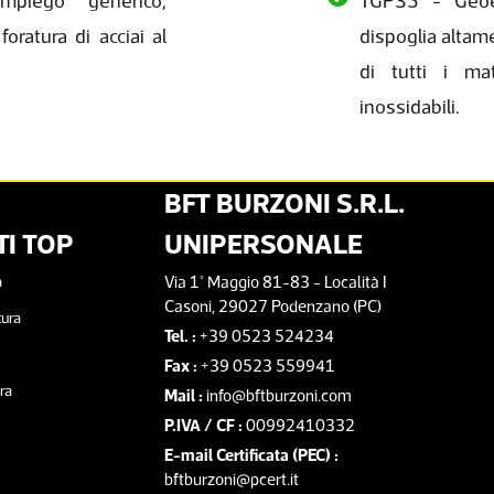
piego generico,
TGP35 - Geoe
foratura di acciai al
dispoglia altame
di tutti i mat
inossidabili.
BFT BURZONI S.R.L.
I TOP
UNIPERSONALE
a
Via 1° Maggio 81-83 - Località I
Casoni, 29027 Podenzano (PC)
tura
Tel. :
+39 0523 524234
Fax :
+39 0523 559941
ra
Mail :
info@bftburzoni.com
P.IVA / CF :
00992410332
E-mail Certificata (PEC) :
bftburzoni@pcert.it