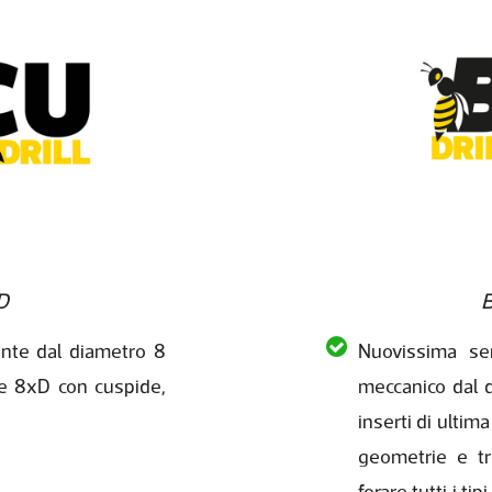
D
nte dal diametro 8
Nuovissima se
 e 8xD con cuspide,
meccanico dal 
inserti di ultim
geometrie e tr
forare tutti i t